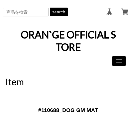
search
ORAN`GE OFFICIAL S
TORE
Toggle
navigati
Item
#110688_DOG GM MAT