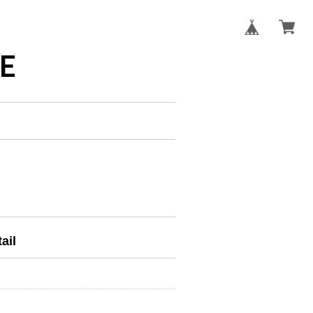
E
ail